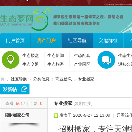
门户首页
房产门户
社区导航
兴趣群组
生态楼盘
生态新闻
生态配套
生态生
生态交通
生态旅游
产业园区
通知公
社区导航
分类信息
商业信息
专业搬家
专业搬家
查看:
5017
|
回复:
0
[复制链接]
生
»
›
›
›
招财搬家公司
发表于 2026-5-27 12:13:09
|
只看该
招财搬家，专注天津