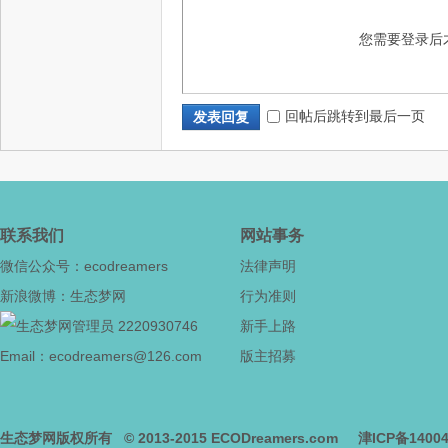
您需要登录后
回帖后跳转到最后一页
发表回复
津
联系我们
网站事务
微信公众号：ecodreamers
法律声明
新浪微博：生态梦网
行为准则
2220930746
新手上路
Email：ecodreamers@126.com
版主招募
生
生态梦网版权所有
© 2013-2015
ECODreamers.com
津ICP备1400