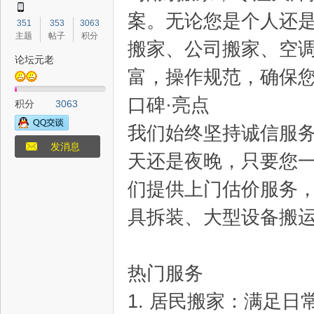
案。无论您是个人还
351
353
3063
主题
帖子
积分
搬家、公司搬家、空
论坛元老
富，操作规范，确保
态
口碑·亮点
积分
3063
我们始终坚持诚信服
发消息
天还是夜晚，只要您
们提供上门估价服务
具拆装、大型设备搬
梦
热门服务
1. 居民搬家：满足