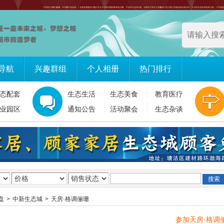
导航
兴趣群组
个人相册
热门排行
态配套
生态生活
生态美食
教育医疗
业园区
通知公告
活动聚会
生态杂谈
盘
>
中新生态城
>
天房·格调俪珊
参加天房·格调