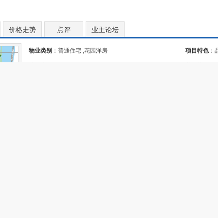
价格走势
点评
业主论坛
物业类别
：普通住宅 ,花园洋房
项目特色
：品
建筑类别
：多层 ,板楼
产 ,宜居生
装修状况
：
所属商圈
：
中新生态城
产权年限
：
物业地址
：天津市中新生态城和旭路与和韵路交口
交通状况
：
[更多]
开盘时间
：暂无资料
入住时间
：
容积率
：2.23
[容积率=地上总建筑面积÷规划用地面积]
绿化率
：35
户数
：总共 248 户 , 当期 248 户
预售许可证
物业费
：
物业公司
：
开发商
： 暂无资料
售楼地址
：天津市中新生态城和旭路与和韵路交口
天房·格调俪珊房价
：
[房价走势]
[房贷计算器]