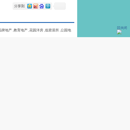
牌地产 ,教育地产 ,花园洋房 ,低密居所 ,公园地
态地产
精装修
70年大产权
暂无资料
%
[绿地率=绿地面积/土地面积]
：暂无资料
暂无资料