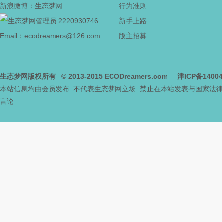
新浪微博：生态梦网
行为准则
2220930746
新手上路
网
Email：ecodreamers@126.com
版主招募
生态梦网版权所有
© 2013-2015
ECODreamers.com
津ICP备1400
本站信息均由会员发布 不代表生态梦网立场 禁止在本站发表与国家法
言论
--