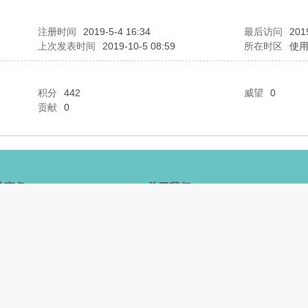
注册时间
2019-5-4 16:34
最后访问
201
上次发表时间
2019-10-5 08:59
所在时区
使
积分
442
威望
0
贡献
0
站事务
关于我们
律声明
网站简介
为准则
诚聘英才
手上路
网站合作
主招募
投诉建议