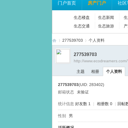
门户首页
房产门户
社区
生态楼盘
生态新闻
生
生态交通
生态旅游
产
277539703
个人资料
277539703
http://www.ecodreamers.com
生
›
›
主题
相册
个人资料
277539703
(UID: 283402)
邮箱状态
未验证
统计信息
好友数 1
|
相册数 0
|
回帖数
性别
男
态
活跃概况