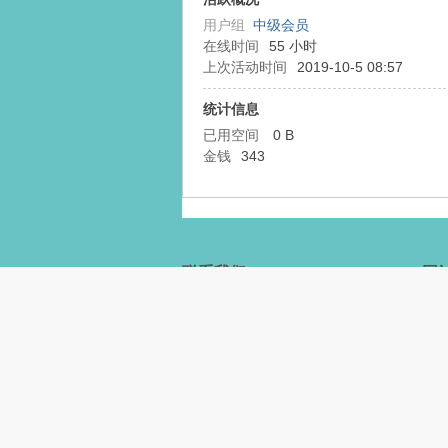
用户组
中级会员
在线时间
55 小时
上次活动时间
2019-10-5 08:57
统计信息
已用空间
0 B
金钱
343
梦
联系我们
网
微信公众号：ecodreamers
法
新浪微博：生态梦网
行
2220930746
新
网
Email：ecodreamers@126.com
版