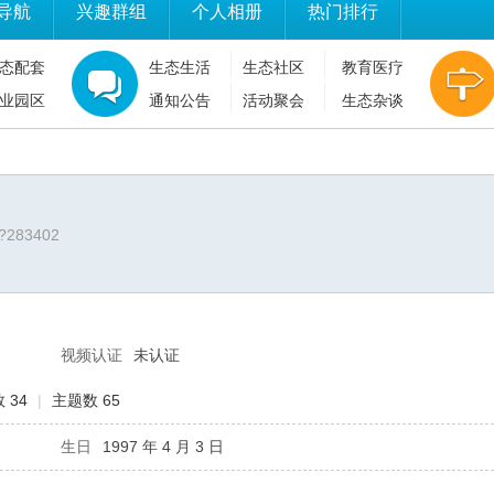
导航
兴趣群组
个人相册
热门排行
态配套
生态生活
生态社区
教育医疗
业园区
通知公告
活动聚会
生态杂谈
/?283402
视频认证
未认证
 34
|
主题数 65
生日
1997 年 4 月 3 日