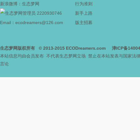
新浪微博：生态梦网
行为准则
2220930746
新手上路
网
Email：ecodreamers@126.com
版主招募
生态梦网版权所有
© 2013-2015
ECODreamers.com
津ICP备1400
本站信息均由会员发布 不代表生态梦网立场 禁止在本站发表与国家法
言论
--