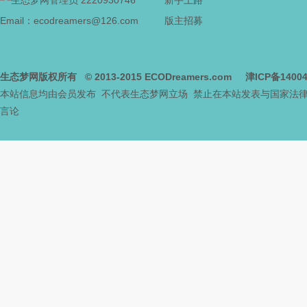
2220930746
新手上路
Email：ecodreamers@126.com
版主招募
网
生态梦网版权所有
© 2013-2015
ECODreamers.com
津ICP备1400
本站信息均由会员发布 不代表生态梦网立场 禁止在本站发表与国家法
言论
--