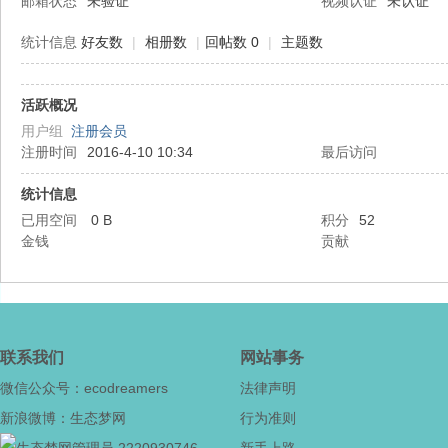
邮箱状态
未验证
视频认证
未认证
统计信息
好友数
|
相册数
|
回帖数 0
|
主题数
活跃概况
态
用户组
注册会员
注册时间
2016-4-10 10:34
最后访问
统计信息
已用空间
0 B
积分
52
金钱
贡献
梦
联系我们
网站事务
微信公众号：ecodreamers
法律声明
新浪微博：生态梦网
行为准则