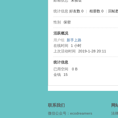
邮箱状态
未验证
统计信息
好友数 0
|
相册数 0
|
回帖数
性别
保密
态
活跃概况
用户组
新手上路
在线时间
1 小时
上次活动时间
2019-1-28 20:11
统计信息
已用空间
0 B
金钱
15
梦
联系我们
网
微信公众号：ecodreamers
法