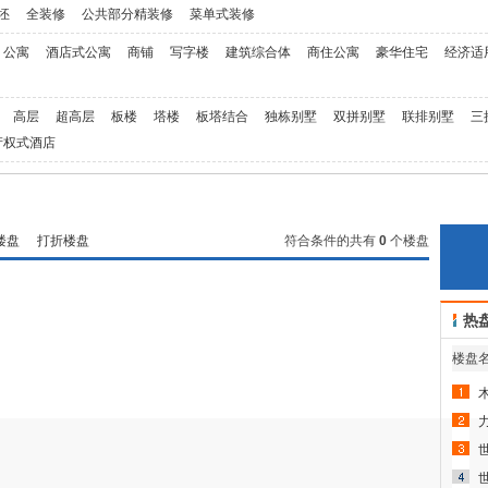
坯
全装修
公共部分精装修
菜单式装修
公寓
酒店式公寓
商铺
写字楼
建筑综合体
商住公寓
豪华住宅
经济适
高层
超高层
板楼
塔楼
板塔结合
独栋别墅
双拼别墅
联排别墅
三
产权式酒店
楼盘
打折楼盘
符合条件的共有
0
个楼盘
热
楼盘