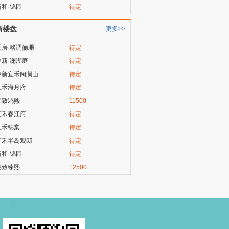
新和·锦园
待定
新楼盘
更多>>
天房·格调俪珊
待定
中新·澜湖庭
待定
中新宜禾阅澜山
待定
宜禾海月府
待定
品致鸿熙
11500
宜禾春江府
待定
宜禾锦棠
待定
宜禾半岛观邸
待定
新和·锦园
待定
品致臻熙
12500