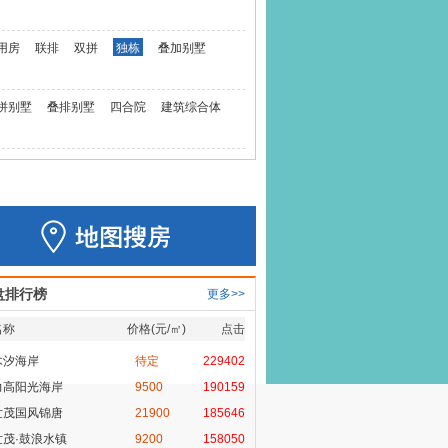
用房
联排
双拼
独栋
叠加别墅
拼别墅
叠排别墅
四合院
建筑综合体
盘排行榜
更多>>
名称
价格(元/㎡)
点击
木汐海岸
待定
229402
力高阳光海岸
9500
190159
世茂国风锦唐
21900
185646
世茂·鼓浪水镇
9200
158050