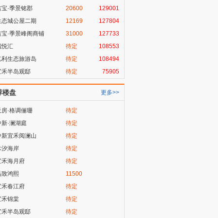
吉宝·季景铭郡
20600
129001
生态城公屋二期
12169
127804
吉宝·季景峰阁商铺
31000
127733
城悦汇
待定
108553
亿利生态旅游岛
待定
108494
宜禾半岛观邸
待定
75905
荐楼盘
更多>>
天房·格调俪珊
待定
中新·澜湖庭
待定
中新宜禾阅澜山
待定
木汐海岸
待定
宜禾海月府
待定
品致鸿熙
11500
宜禾春江府
待定
宜禾锦棠
待定
宜禾半岛观邸
待定