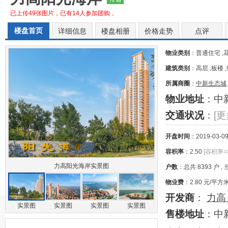
已上传49张图片，已有14人参加团购，
楼盘首页
详细信息
楼盘相册
价格走势
点评
物业类别
：普通住宅 ,花
建筑类别
：高层 ,板楼 
所属商圈
：
中新生态城
物业地址
：中
交通状况
：
[更
开盘时间
：2019-03-0
容积率
：2.50
[容积率
力高阳光海岸实景图
户数
：总共 8393 户 , 
物业费
：2.80 元/平方
开发商
：
力高
实景图
实景图
实景图
实景图
售楼地址
：中