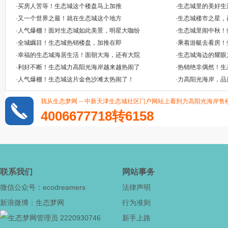
·
买房人苦等！生态城这个楼盘马上加推
·
生态城里的美好生活
·
又一个世界之最！就在生态城这个地方
·
生态城楼市之星，
·
人气爆棚！面对生态城如此美景，明星大咖纷
·
生态城里闹中秋！
·
全城瞩目！生态城热销楼盘，加推在即
·
乘着游艇去看房！
·
幸福的生态城海居生活！面朝大海，还有大院
·
生态城海边的耀眼
·
利好不断！生态城力高阳光海岸越来越热闹了
·
热销绝非偶然！生
·
人气爆棚！生态城这片金色沙滩太热闹了！
·
力高阳光海岸，品
我从生态梦网 -- 中新天津生态城社区门户网站上看到力高阳光海岸售楼
4006677718转6158
联系我们
网站事务
微信公众号：ecodreamers
法律声明
新浪微博：生态梦网
行为准则
2220930746
新手上路