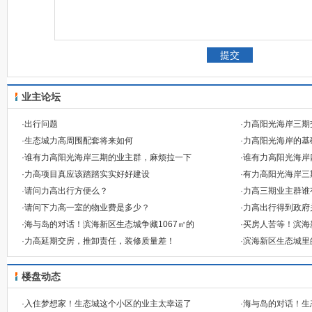
业主论坛
·
出行问题
·
力高阳光海岸三期
·
生态城力高周围配套将来如何
·
力高阳光海岸的基
·
谁有力高阳光海岸三期的业主群，麻烦拉一下
·
谁有力高阳光海岸
·
力高项目真应该踏踏实实好好建设
·
有力高阳光海岸三
·
请问力高出行方便么？
·
力高三期业主群谁
·
请问下力高一室的物业费是多少？
·
力高出行得到政府
·
海与岛的对话！滨海新区生态城争藏1067㎡的
·
买房人苦等！滨海
·
力高延期交房，推卸责任，装修质量差！
·
滨海新区生态城里
楼盘动态
·
入住梦想家！生态城这个小区的业主太幸运了
·
海与岛的对话！生态