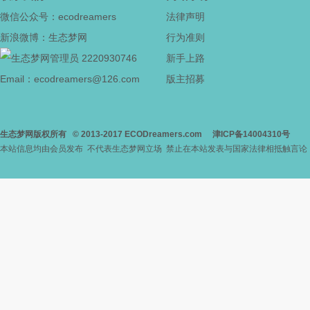
微信公众号：ecodreamers
法律声明
新浪微博：生态梦网
行为准则
2220930746
新手上路
Email：ecodreamers@126.com
版主招募
生态梦网版权所有
© 2013-2017
ECODreamers.com
津ICP备14004310号
本站信息均由会员发布 不代表生态梦网立场 禁止在本站发表与国家法律相抵触言论