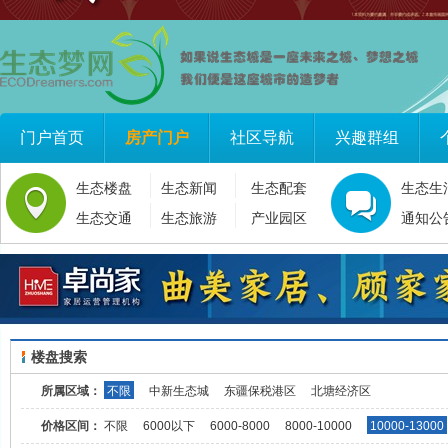
门户首页
房产门户
社区导航
兴趣群组
生态楼盘
生态新闻
生态配套
生态生
生态交通
生态旅游
产业园区
通知公
楼盘搜索
所属区域：
不限
中新生态城
东疆保税港区
北塘经济区
价格区间：
不限
6000以下
6000-8000
8000-10000
10000-13000