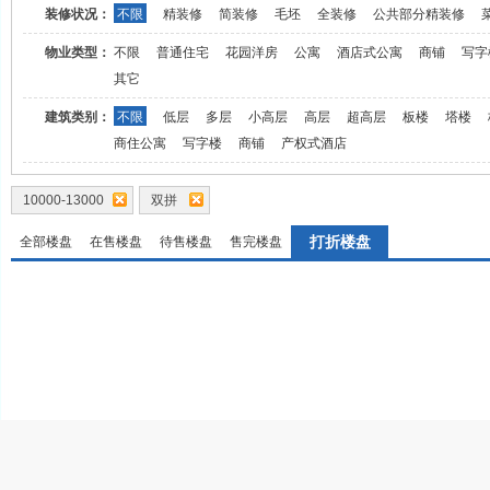
装修状况：
不限
精装修
简装修
毛坯
全装修
公共部分精装修
物业类型：
不限
普通住宅
花园洋房
公寓
酒店式公寓
商铺
写字
其它
建筑类别：
不限
低层
多层
小高层
高层
超高层
板楼
塔楼
商住公寓
写字楼
商铺
产权式酒店
10000-13000
双拼
打折楼盘
全部楼盘
在售楼盘
待售楼盘
售完楼盘