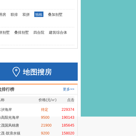
用房
联排
双拼
独栋
叠加别墅
拼别墅
叠排别墅
四合院
建筑综合体
盘排行榜
更多>>
名称
价格(元/㎡)
点击
木汐海岸
待定
229374
力高阳光海岸
9500
190143
世茂国风锦唐
21900
185645
世茂·鼓浪水镇
9200
158020