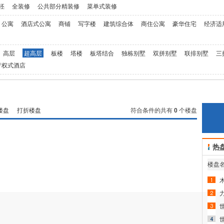
坯
全装修
公共部分精装修
菜单式装修
公寓
酒店式公寓
商铺
写字楼
建筑综合体
商住公寓
豪华住宅
经济适
高层
超高层
板楼
塔楼
板塔结合
独栋别墅
双拼别墅
联排别墅
三
产权式酒店
楼盘
打折楼盘
符合条件的共有
0
个楼盘
热
楼盘