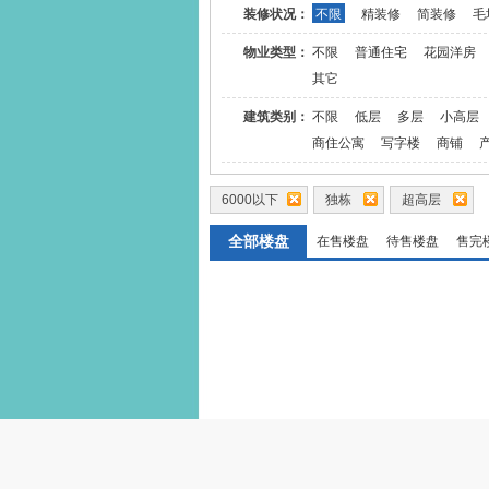
装修状况：
不限
精装修
简装修
毛
物业类型：
不限
普通住宅
花园洋房
其它
建筑类别：
不限
低层
多层
小高层
商住公寓
写字楼
商铺
6000以下
独栋
超高层
全部楼盘
在售楼盘
待售楼盘
售完