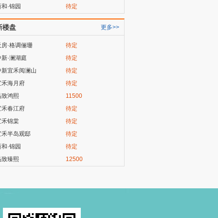
新和·锦园
待定
新楼盘
更多>>
天房·格调俪珊
待定
中新·澜湖庭
待定
中新宜禾阅澜山
待定
宜禾海月府
待定
品致鸿熙
11500
宜禾春江府
待定
宜禾锦棠
待定
宜禾半岛观邸
待定
新和·锦园
待定
品致臻熙
12500