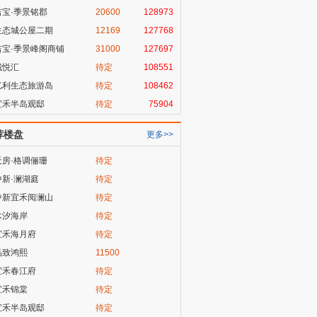
吉宝·季景铭郡
20600
128973
生态城公屋二期
12169
127768
吉宝·季景峰阁商铺
31000
127697
城悦汇
待定
108551
亿利生态旅游岛
待定
108462
宜禾半岛观邸
待定
75904
荐楼盘
更多>>
天房·格调俪珊
待定
中新·澜湖庭
待定
中新宜禾阅澜山
待定
木汐海岸
待定
宜禾海月府
待定
品致鸿熙
11500
宜禾春江府
待定
宜禾锦棠
待定
宜禾半岛观邸
待定