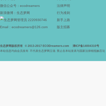
微信公众号：ecodreamers
法律声明
新浪微博：生态梦网
行为准则
2220930746
新手上路
Email：ecodreamers@126.com
版主招募
生态梦网版权所有
© 2013-2017
ECODreamers.com
津ICP备14004310号
本站信息均由会员发布 不代表生态梦网立场 禁止在本站发表与国家法律相抵触言论