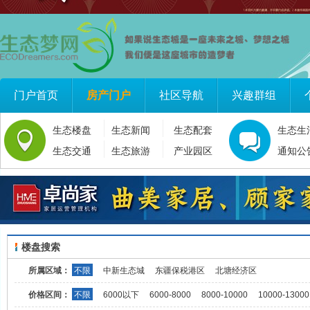
门户首页
房产门户
社区导航
兴趣群组
生态楼盘
生态新闻
生态配套
生态生
生态交通
生态旅游
产业园区
通知公
楼盘搜索
所属区域：
不限
中新生态城
东疆保税港区
北塘经济区
价格区间：
不限
6000以下
6000-8000
8000-10000
10000-13000