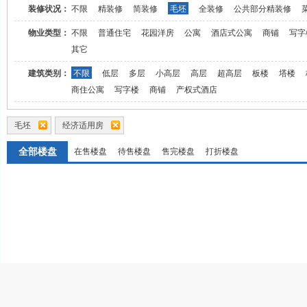
装修状况：
不限
精装修
简装修
毛坯
全装修
公共部分精装修
物业类型：
不限
普通住宅
花园洋房
公寓
酒店式公寓
商铺
写字
其它
建筑类别：
不限
低层
多层
小高层
高层
超高层
板楼
塔楼
商住公寓
写字楼
商铺
产权式酒店
毛坯
经济适用房
全部楼盘
在售楼盘
待售楼盘
售完楼盘
打折楼盘