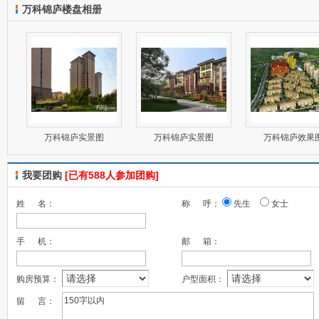
万科锦庐楼盘相册
万科锦庐实景图
万科锦庐实景图
万科锦庐效果
我要团购
[已有588人参加团购]
姓 名：
称 呼：
先生
女士
手 机：
邮 箱：
购房预算：
户型面积：
留 言：