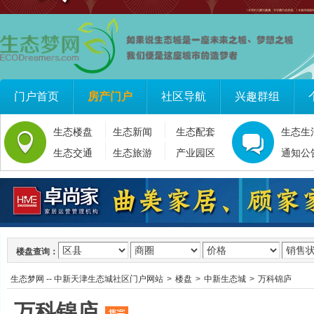
门户首页
房产门户
社区导航
兴趣群组
生态楼盘
生态新闻
生态配套
生态生
生态交通
生态旅游
产业园区
通知公
楼盘查询：
生态梦网 -- 中新天津生态城社区门户网站
>
楼盘
>
中新生态城
>
万科锦庐
万科锦庐