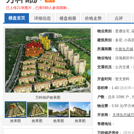
已上传21张图片，已有588人参加团购，
楼盘首页
详细信息
楼盘相册
价格走势
点评
物业类别
：普通住宅 ,
建筑类别
：多层 ,小高层
所属商圈
：
中新生态城
物业地址
：滨海新区中
交通状况
：公共交通：乘
开盘时间
：暂无资料
容积率
：1.40
[容积率
户数
：总共 1096 户 , 
万科锦庐效果图
物业费
：3.50 元/平方
开发商
：
天津生态城万
效果图
效果图
效果图
效果图
售楼地址
：
万科锦庐房价
：
[房价走