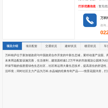
打折优惠信息
：
暂无优
万科
咨询..
02
项目介绍
项目配套
交通状况
建材状况
楼层状况
车
万科锦庐位于新加坡政府与中国政府合作开发的中新生态城，紧邻动漫产业园、
未来周边配套设施完善，生活便利，建筑面积逾1.2万平米的市政规划公园将为
环保节能的低密度绿色生态社区，社区将运用大量生态技术，提高居住的舒适性
活环境；同时社区主力产品为万科.水晶城的经典专利产品——情景花园洋房，打