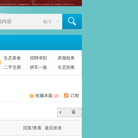
帖子
生态美食
招聘求职
房屋租售
搜索
二手交易
拼车一族
生态拍客
收藏本版
|
订阅
(
2
)
返
回
回复/查看
最后发表