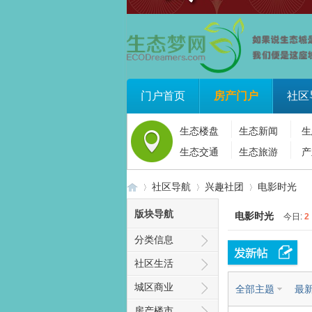
门户首页
房产门户
社区
生态楼盘
生态新闻
生
生态交通
生态旅游
产
社区导航
兴趣社团
电影时光
版块导航
电影时光
今日:
2
分类信息
生
»
›
›
社区生活
城区商业
全部主题
最
房产楼市