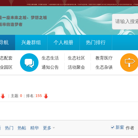
导航
兴趣群组
个人相册
热门排行
态配套
生态生活
生态社区
教育医疗
业园区
通知公告
活动聚会
生态杂谈
|
主题:
0
|
排名:
155
新窗
新
热门
热帖
精华
更多
作者