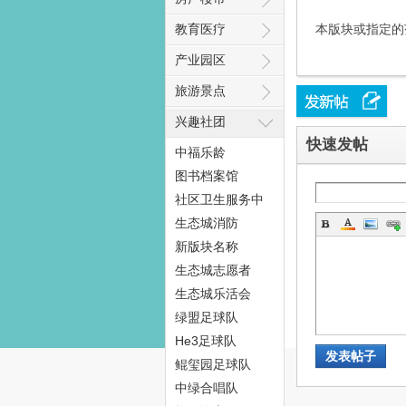
教育医疗
本版块或指定的
产业园区
旅游景点
态
兴趣社团
快速发帖
中福乐龄
图书档案馆
社区卫生服务中
心
生态城消防
新版块名称
生态城志愿者
梦
生态城乐活会
绿盟足球队
He3足球队
发表帖子
鲲玺园足球队
中绿合唱队