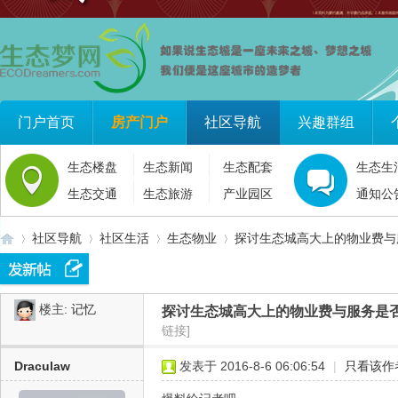
门户首页
房产门户
社区导航
兴趣群组
生态楼盘
生态新闻
生态配套
生态生
生态交通
生态旅游
产业园区
通知公
社区导航
社区生活
生态物业
探讨生态城高大上的物业费与服
楼主:
记忆
探讨生态城高大上的物业费与服务是
生
»
›
›
›
链接]
Draculaw
发表于 2016-8-6 06:06:54
|
只看该作