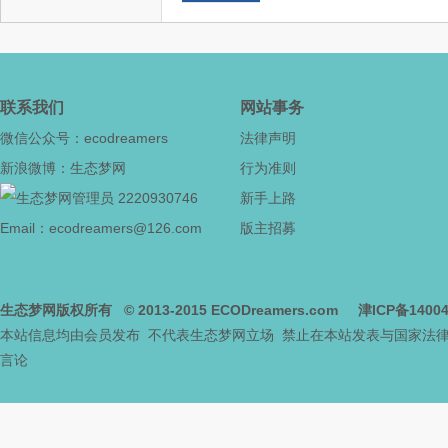
联系我们
网站事务
态
微信公众号：ecodreamers
法律声明
新浪微博：生态梦网
行为准则
2220930746
新手上路
Email：ecodreamers@126.com
版主招募
生态梦网版权所有
© 2013-2015
ECODreamers.com
津ICP备1400
城
本站信息均由会员发布 不代表生态梦网立场 禁止在本站发表与国家法
言论