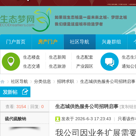
门户首页
房产门户
社区导航
兴趣群组
生态楼盘
生态新闻
生态配套
生态生
生态交通
生态旅游
产业园区
通知公
社区导航
分类信息
招聘求职
生态城供热服务公司招聘启事
生态城供热服务公司招聘启事
查看:
3154
|
回复:
0
[复制链接
生
»
›
›
›
硫代硫酸钠
发表于 2026-6-3 17:23:43
|
只看该作
我公司因业务扩展需