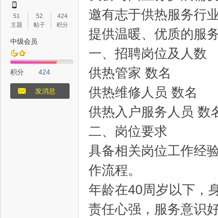
邀有志于供热服务行
51
52
424
主题
帖子
积分
提供温暖、优质的服
中级会员
一、招聘岗位及人数
态
供热管家​ 数名
积分
424
供热维修人员​ 数名
发消息
供热入户服务人员​ 数
二、岗位要求
具备相关岗位工作经
梦
作流程。
年龄在40周岁以下，
责任心强，服务意识