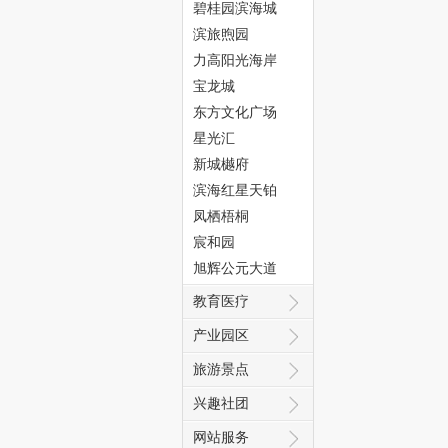
碧桂园滨海城
滨旅煦园
力高阳光海岸
宝龙城
东方文化广场
态
星光汇
新城樾府
滨海红星天铂
凤栖梧桐
宸和园
旭辉公元大道
教育医疗
城
产业园区
旅游景点
兴趣社团
网站服务