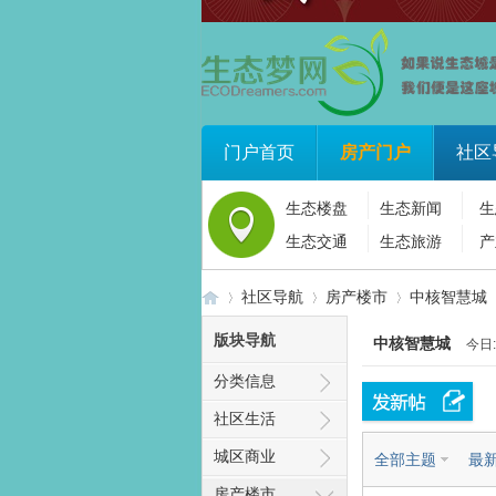
门户首页
房产门户
社区
生态楼盘
生态新闻
生
生态交通
生态旅游
产
社区导航
房产楼市
中核智慧城
版块导航
中核智慧城
今日
分类信息
生
»
›
›
社区生活
城区商业
全部主题
最
房产楼市