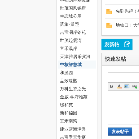
中福朗诗翠微澜
阁
世茂国风锦唐
先到先得！
生态城公屋
网
滨旅·景熙
地铁口！大
吉宝澜岸铭苑
世茂起雲湾
宜禾溪岸
天津雅居乐滨河
快速发帖
雅郡
中核智慧城
和溪园
--
品致臻熙
万科生态之光
金威·学府雅苑
璟和苑
新和锦园
宜禾南湾
建业蓝海津誉
发表帖子
吉宝季景华庭