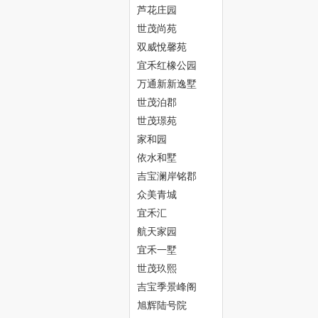
芦花庄园
世茂尚苑
双威悅馨苑
宜禾红橡公园
万通新新逸墅
世茂泊郡
津
世茂璟苑
家和园
依水和墅
吉宝澜岸铭郡
众美青城
宜禾汇
航天家园
宜禾一墅
生
世茂玖熙
吉宝季景峰阁
旭辉陆号院