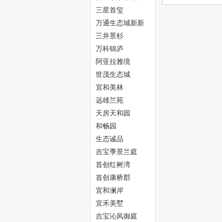
中
三星首玺
万通生态城新新
家园
三井景杉
万科锦庐
阿亚拉雅境
世茂生态城
宜和美林
远雄兰苑
新
天房天和园
和畅园
生态诚品
吉宝季景兰庭
首创红树湾
首创康桥郡
宜和澜岸
天
宜禾美墅
吉宝沁风御庭