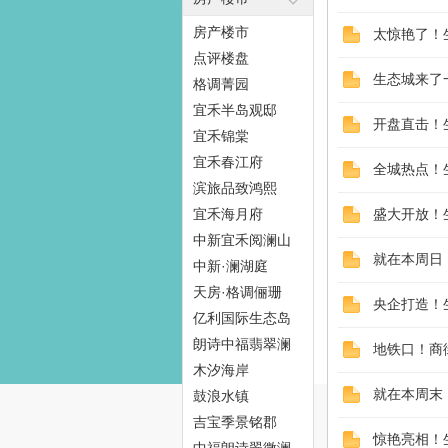
房产楼市
太惊艳了！
点评楼盘
生态城来了
格调菁园
态
宜禾半岛观邸
开盘直击！
宜禾锦棠
宜禾春江府
全城热点！
滨旅品致鸿熙
宜禾海月府
盛大开放！
中新宜禾阅澜山
就在本周日
中新·澜湖庭
天房·格调俪珊
央企打造！
梦
亿利国际生态岛
朗诗中福翡翠澜
地铁口！商
湾
木汐海岸
就在本周末
鼓浪水镇
吉宝季景铭郡
惊艳亮相！