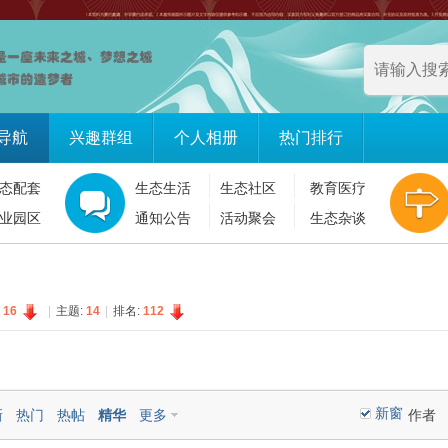
导航
兴趣群组
个人相册
热门排行
态配套
生态生活
生态社区
教育医疗
业园区
通知公告
活动聚会
生态杂谈
:
16
|
主题:
14
|
排名:
112
新窗
新
热门
热帖
精华
更多
作者