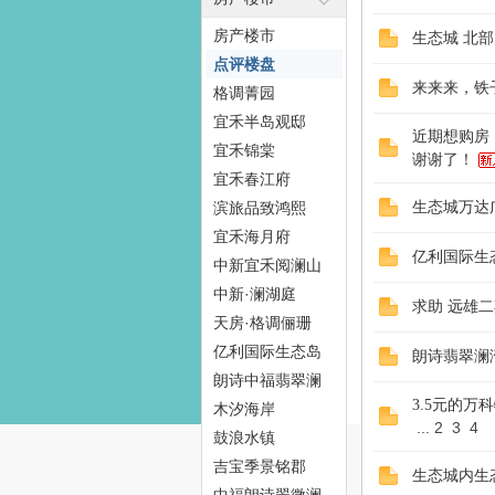
房产楼市
生态城 北
点评楼盘
来来来，铁
格调菁园
态
宜禾半岛观邸
近期想购房
宜禾锦棠
谢谢了！
宜禾春江府
滨旅品致鸿熙
生态城万达
宜禾海月府
亿利国际生
中新宜禾阅澜山
中新·澜湖庭
求助 远雄
天房·格调俪珊
梦
亿利国际生态岛
朗诗翡翠澜
朗诗中福翡翠澜
3.5元的万
湾
木汐海岸
...
2
3
4
鼓浪水镇
吉宝季景铭郡
生态城内生