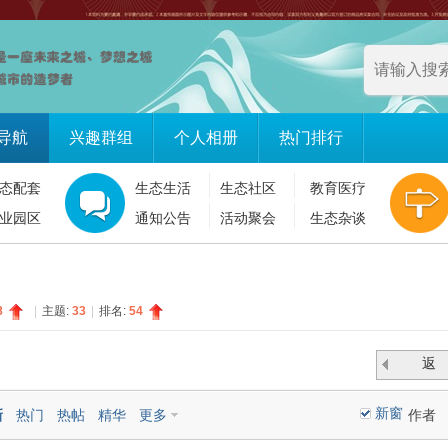
导航
兴趣群组
个人相册
热门排行
态配套
生态生活
生态社区
教育医疗
业园区
通知公告
活动聚会
生态杂谈
8
|
主题:
33
|
排名:
54
返
回
新窗
新
热门
热帖
精华
更多
作者