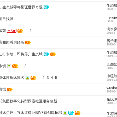
生态
，生态城即将见证世界奇观
2020-6-
heroj
项目浅谈
2020-5-
滴水
...
2
馨苑
2018-3-
房子
宸和园看房经历
2019-8-
生态
红打卡地，即将落户生态城
2019-9-
蓝颜
...
2
水镇
2016-6-
冷暖
...
2
3
4
5
整体性价比排名
2014-12
wuxiao
流氓
2019-1-
乐比
托集团数字化转型探索社区服务创新
2018-9-
对比点评：宜禾红橡公园VS首创康桥郡
生态