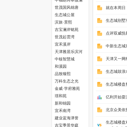
中福朗诗翠微澜
阁
世茂国风锦唐
就在本周日
生态城公屋
网
生态城别墅
滨旅·景熙
吉宝澜岸铭苑
点评双威悦
世茂起雲湾
宜禾溪岸
中新生态城
天津雅居乐滨河
雅郡
中核智慧城
天津又一网
和溪园
生态城鼓浪
--
品致臻熙
万科生态之光
生态城楼盘
金威·学府雅苑
璟和苑
亿利开始耍
新和锦园
北京众美依
宜禾南湾
建业蓝海津誉
生态城楼盘
吉宝季景华庭