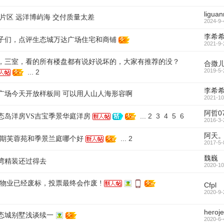
liguan
部片区 远洋博屿海 交付质量太差
2024-9-
李希
子们，点评生态城万达广场住宅和商铺
2021-9-
，三室，看的所有楼盘都有说好说坏的，大家有推荐的没？
合撒
2019-5-
...
2
李希
广场今天开放样板间 可以用人山人海形容啊
2021-10
阿哲0
...
2
3
4
5
6
态岛洋房VS吉宝季景华庭洋房
2016-3-
阿天
...
2
二期芙蓉苑和季景兰庭哪个好
2017-5-
魏巍
湾精装还过得去
2020-10
科物业已经废标，投票最终会作废 !
Cfpl
2020-9-
heroj
态城别墅浅谈续一
2020-6-