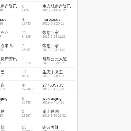
城房产资讯
0
生态城房产资讯
19
11796
2020-6-19 09:12
esus
4
herojesus
28
17433
2020-6-1 20:51
穿石路
11
带您回家
7
64139
2019-9-23 11:22
那点事儿
7
带您回家
23
23047
2019-9-23 11:22
城房产资讯
1
旭辉公元大道
4
19975
2019-9-6 22:57
知己
12
生态未来王
27
81140
2019-5-7 09:03
制造
44
277539703
-13
220496
2019-5-4 17:23
jing
6
wuxiaojing
5
23935
2019-5-4 17:21
哟哟
0
乐比哟哟
20
23967
2018-9-20 16:02
神仙
55
瓷砖美缝