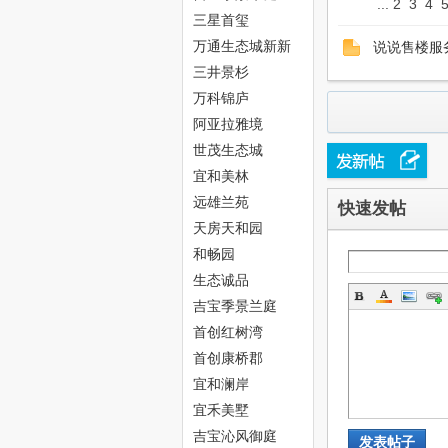
...
2
3
4
中
三星首玺
万通生态城新新
说说售楼服
家园
三井景杉
万科锦庐
阿亚拉雅境
世茂生态城
宜和美林
远雄兰苑
快速发帖
新
天房天和园
和畅园
生态诚品
吉宝季景兰庭
首创红树湾
首创康桥郡
宜和澜岸
天
宜禾美墅
吉宝沁风御庭
发表帖子