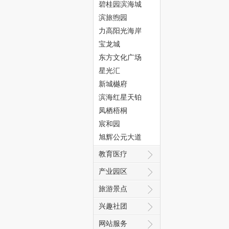
碧桂园滨海城
滨旅煦园
力高阳光海岸
宝龙城
东方文化广场
态
星光汇
新城樾府
滨海红星天铂
凤栖梧桐
宸和园
旭辉公元大道
教育医疗
城
产业园区
旅游景点
兴趣社团
网站服务