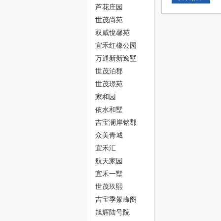
芦花庄园
世茂尚苑
双威悅馨苑
宜禾红橡公园
万通新新逸墅
世茂泊郡
津
世茂璟苑
家和园
依水和墅
吉宝澜岸铭郡
众美青城
宜禾汇
航天家园
宜禾一墅
生
世茂玖熙
吉宝季景峰阁
旭辉陆号院