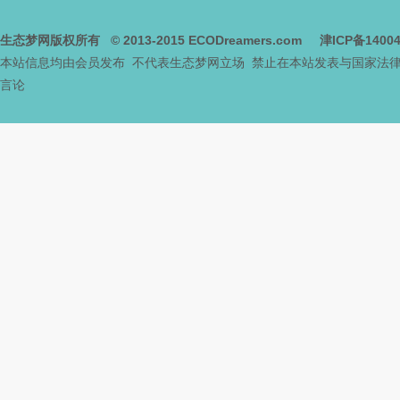
中
生态梦网版权所有
© 2013-2015
ECODreamers.com
津ICP备1400
本站信息均由会员发布 不代表生态梦网立场 禁止在本站发表与国家法
言论
新
天