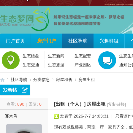
门户首页
房产门户
社区导航
兴趣群组
生态楼盘
生态新闻
生态配套
生态生
生态交通
生态旅游
产业园区
通知公
社区导航
分类信息
房屋租售
房屋出租
[出租（个人）]
房屋出租
查看:
890
|
回复:
0
[复制链接]
生
»
›
›
›
啄木鸟
发表于 2026-7-7 14:03:31
|
只看该作
现有双威悦馨苑，两室一厅，家具齐全，低包入