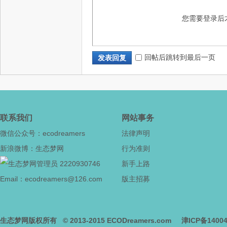
您需要登录后
回帖后跳转到最后一页
发表回复
态
联系我们
网站事务
微信公众号：ecodreamers
法律声明
新浪微博：生态梦网
行为准则
城
2220930746
新手上路
Email：ecodreamers@126.com
版主招募
生态梦网版权所有
© 2013-2015
ECODreamers.com
津ICP备1400