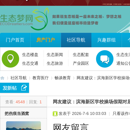
门户首页
房产门户
社区导航
兴趣群组
生态楼盘
生态新闻
生态配套
生态生
生态交通
生态旅游
产业园区
通知公
社区导航
教育医疗
畅谈教育
网友建议：滨海新区学校操场假
网友建议：滨海新区学校操场假期对
查看:
4548
|
回复:
1
生
»
›
›
›
把伤痕当酒窝
发表于 2026-7-6 10:03:03
|
只看该作
网友留言