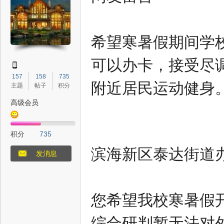
希望寒暑假期间学
态
可以办卡，接受尽
157
158
735
附近居民运动健身
主题
帖子
积分
高级会员
积分
735
滨海新区泰达街道
梦
发消息
您希望我校寒暑假
综合研判暂无法对