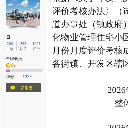
评价考核办法〉（
道办事处（镇政府
态
化物业管理住宅小区
260
262
1228
月份月度评价考核成
主题
帖子
积分
金牌会员
各街镇、开发区辖
积分
1228
20
梦
发消息
整
20