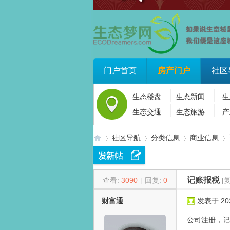
门户首页
房产门户
社区
生态楼盘
生态新闻
生
生态交通
生态旅游
产
社区导航
分类信息
商业信息
记账报税
查看:
3090
|
回复:
0
[
生
»
›
›
›
财富通
发表于 2026
公司注册，记账