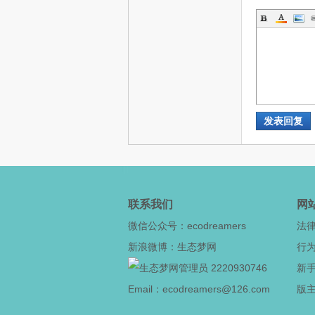
网
发表回复
--
联系我们
网
微信公众号：ecodreamers
法
新浪微博：生态梦网
行
2220930746
新
Email：ecodreamers@126.com
版