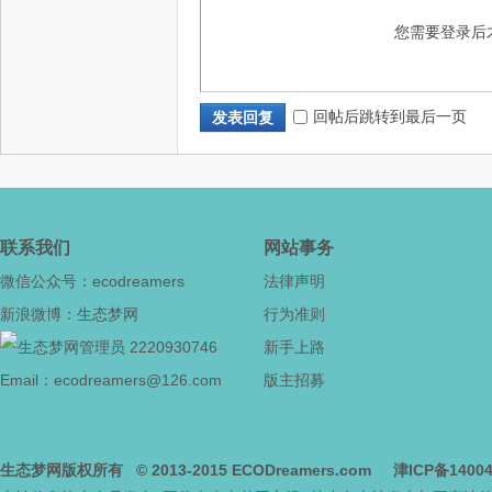
您需要登录后
社
回帖后跳转到最后一页
发表回复
联系我们
网站事务
微信公众号：ecodreamers
法律声明
区
新浪微博：生态梦网
行为准则
2220930746
新手上路
Email：ecodreamers@126.com
版主招募
生态梦网版权所有
© 2013-2015
ECODreamers.com
津ICP备1400