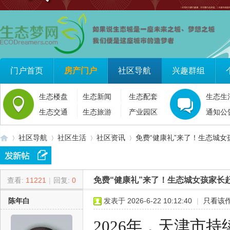
门户首页
房产门户
社区导航
兴趣群组
生态楼盘
生态新闻
生态配套
生态生
生态交通
生态旅游
产业园区
通知公
社区导航
社区生活
社区资讯
免费“健康礼”来了！生态城女
免费“健康礼”来了！生态城女孩家长
查看:
11221
|
回复:
0
生
»
›
›
›
陈年白
发表于 2026-6-22 10:12:40
|
只看该
2026年，天津市