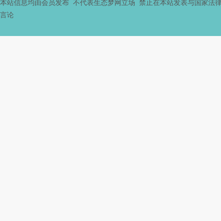
本站信息均由会员发布 不代表生态梦网立场 禁止在本站发表与国家法
门
言论
户
网