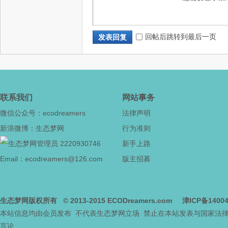
网
回帖后跳转到最后一页
发表回复
联系我们
网站事务
微信公众号：ecodreamers
法律声明
新浪微博：生态梦网
行为准则
--
2220930746
新手上路
Email：ecodreamers@126.com
版主招募
生态梦网版权所有
© 2013-2015
ECODreamers.com
津ICP备1400
本站信息均由会员发布 不代表生态梦网立场 禁止在本站发表与国家法
言论