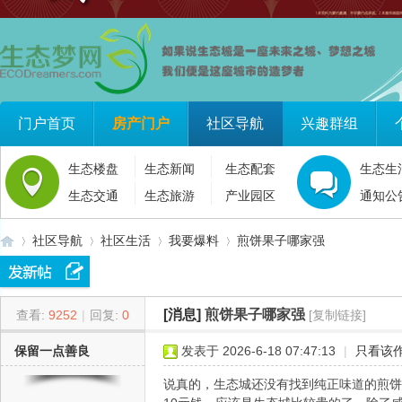
门户首页
房产门户
社区导航
兴趣群组
生态楼盘
生态新闻
生态配套
生态生
生态交通
生态旅游
产业园区
通知公
社区导航
社区生活
我要爆料
煎饼果子哪家强
[消息]
煎饼果子哪家强
查看:
9252
|
回复:
0
[复制链接]
生
»
›
›
›
保留一点善良
发表于 2026-6-18 07:47:13
|
只看该
说真的，生态城还没有找到纯正味道的煎饼