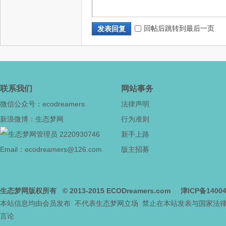
回帖后跳转到最后一页
发表回复
联系我们
网站事务
微信公众号：ecodreamers
法律声明
新浪微博：生态梦网
行为准则
2220930746
新手上路
Email：ecodreamers@126.com
版主招募
生态梦网版权所有
© 2013-2015
ECODreamers.com
津ICP备1400
本站信息均由会员发布 不代表生态梦网立场 禁止在本站发表与国家法
言论