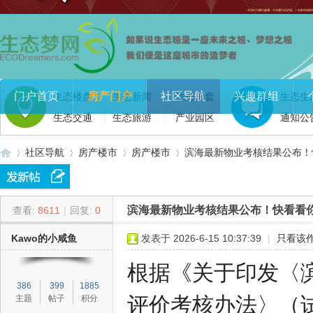
门户首页
房产门户
社区导航
兴趣群组
生态楼盘
生态新闻
生态配套
生态生
生态交通
生态旅游
产业园区
通知公
社区导航
房产楼市
房产楼市
滨海最新物业考核结果公布！
滨海最新物业考核结果公布！快看看
查看:
8611
|
回复:
0
生
»
›
›
›
Kawo的小咸鱼
发表于 2026-6-15 10:37:39
|
只看该
根据《关于印发〈
386
399
1885
评价考核办法〉（
主题
帖子
积分