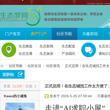
门户首页
房产门户
社区导航
兴趣群组
生态楼盘
生态新闻
生态配套
生态生
生态交通
生态旅游
产业园区
通知公
社区导航
社区生活
社区资讯
正式启用！在生态城找工作太
正式启用！在生态城找工作太方便了
查看:
11150
|
回复:
1
生
»
›
›
›
Kawo的小咸鱼
发表于 2026-5-25 07:59:44
|
只看该
走进“AI求职小屋