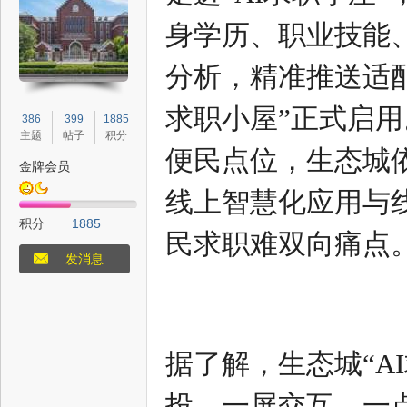
身学历、职业技能
分析，精准推送适配
态
求职小屋”正式启
386
399
1885
主题
帖子
积分
便民点位，生态城依
金牌会员
线上智慧化应用与
积分
1885
民求职难双向痛点
发消息
梦
据了解，生态城“A
投、一屏交互、一