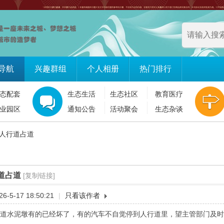
导航
兴趣群组
个人相册
热门排行
态配套
生态生活
生态社区
教育医疗
业园区
通知公告
活动聚会
生态杂谈
人行道占道
道占道
[复制链接]
-5-17 18:50:21
|
只看该作者
道水泥墩有的已经坏了，有的汽车不自觉停到人行道里，望主管部门及时