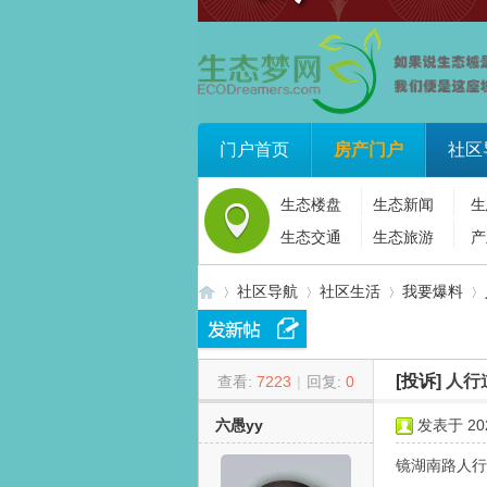
门户首页
房产门户
社区
生态楼盘
生态新闻
生
生态交通
生态旅游
产
社区导航
社区生活
我要爆料
[投诉]
人行
查看:
7223
|
回复:
0
生
»
›
›
›
六愚yy
发表于 2026
镜湖南路人行