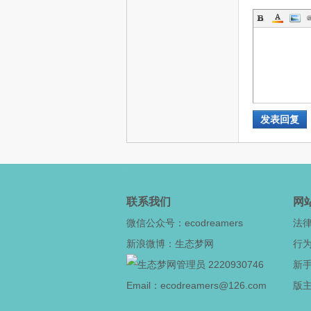
网
发表回复
--
联系我们
网
微信公众号：ecodreamers
法
新浪微博：生态梦网
行
2220930746
新
Email：ecodreamers@126.com
版