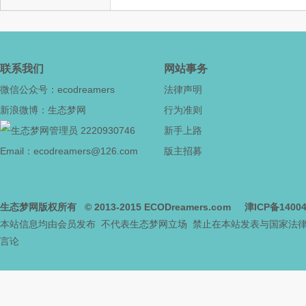
社
联系我们
网站事务
微信公众号：ecodreamers
法律声明
新浪微博：生态梦网
行为准则
2220930746
新手上路
Email：ecodreamers@126.com
版主招募
区
生态梦网版权所有
© 2013-2015
ECODreamers.com
津ICP备1400
本站信息均由会员发布 不代表生态梦网立场 禁止在本站发表与国家法
言论