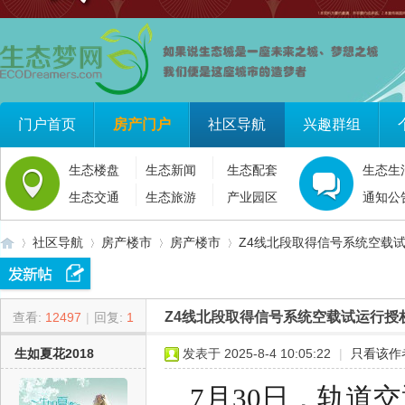
门户首页
房产门户
社区导航
兴趣群组
生态楼盘
生态新闻
生态配套
生态生
生态交通
生态旅游
产业园区
通知公
社区导航
房产楼市
房产楼市
Z4线北段取得信号系统空载试
Z4线北段取得信号系统空载试运行授
查看:
12497
|
回复:
1
生
»
›
›
›
生如夏花2018
发表于 2025-8-4 10:05:22
|
只看该作
7月30日，轨道