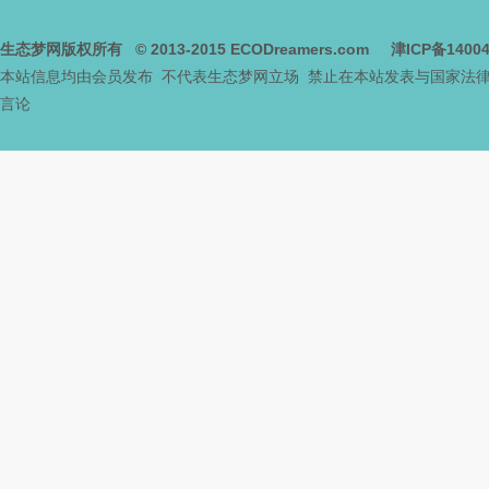
生态梦网版权所有
© 2013-2015
ECODreamers.com
津ICP备1400
本站信息均由会员发布 不代表生态梦网立场 禁止在本站发表与国家法
言论
态
城