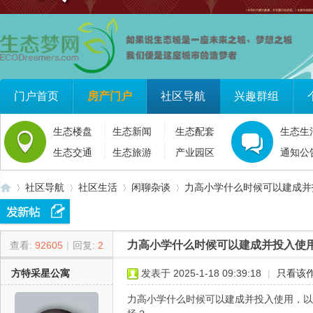
门户首页
房产门户
社区导航
兴趣群组
生态楼盘
生态新闻
生态配套
生态生
生态交通
生态旅游
产业园区
通知公
社区导航
社区生活
闲聊杂谈
力高小学什么时候可以建成并投
力高小学什么时候可以建成并投入使
查看:
92605
|
回复:
2
生
»
›
›
›
方特采星公寓
发表于 2025-1-18 09:39:18
|
只看该
力高小学什么时候可以建成并投入使用，以