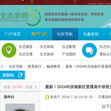
门户首页
房产门户
社区导航
兴趣群组
生态楼盘
生态新闻
生态配套
生态生
生态交通
生态旅游
产业园区
通知公
社区导航
教育医疗
畅谈教育
最新！2024年滨海新区普通
最新！2024年滨海新区普通高中录取
查看:
52793
|
回复:
0
生
»
›
›
›
陈年白
发表于 2024-7-24 10:01:15
|
只看该
以下