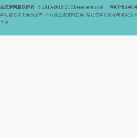
中
生态梦网版权所有
© 2013-2015
ECODreamers.com
津ICP备1400
本站信息均由会员发布 不代表生态梦网立场 禁止在本站发表与国家法
言论
新
天