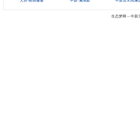
天房·格调俪珊
中新·澜湖庭
中新宜禾阅澜
生态梦网 -- 