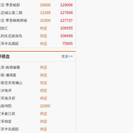
吉宝·季景铭郡
20600
129006
生态城公屋二期
12169
127808
吉宝·季景峰阁商铺
31000
127737
城悦汇
待定
108555
亿利生态旅游岛
待定
108499
宜禾半岛观邸
待定
75905
荐楼盘
更多>>
天房·格调俪珊
待定
中新·澜湖庭
待定
中新宜禾阅澜山
待定
木汐海岸
待定
宜禾海月府
待定
品致鸿熙
11500
宜禾春江府
待定
宜禾锦棠
待定
宜禾半岛观邸
待定