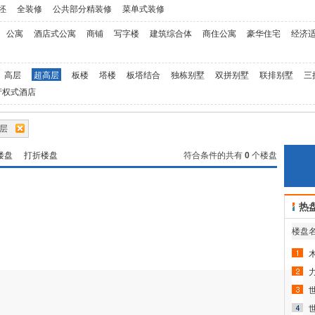
坯
全装修
公共部分精装修
菜单式装修
公寓
酒店式公寓
商铺
写字楼
建筑综合体
商住公寓
豪华住宅
经济
高层
超高层
板楼
塔楼
板塔结合
独栋别墅
双拼别墅
联排别墅
三
产权式酒店
高层
楼盘
打折楼盘
符合条件的共有
0
个楼盘
热
楼盘