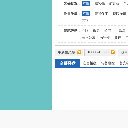
装修状况：
不限
精装修
简装修
毛
物业类型：
不限
普通住宅
花园洋房
其它
建筑类别：
不限
低层
多层
小高层
商住公寓
写字楼
商铺
中新生态城
10000-13000
超
全部楼盘
在售楼盘
待售楼盘
售完