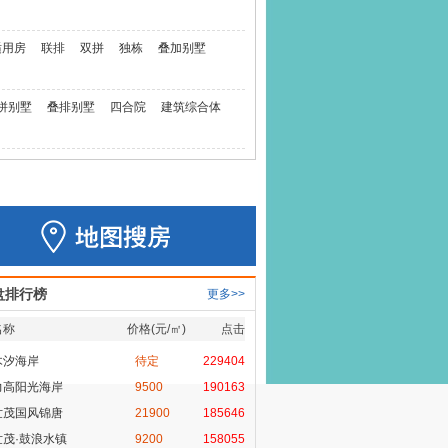
适用房
联排
双拼
独栋
叠加别墅
拼别墅
叠排别墅
四合院
建筑综合体
盘排行榜
更多>>
名称
价格(元/㎡)
点击
木汐海岸
待定
229404
力高阳光海岸
9500
190163
世茂国风锦唐
21900
185646
世茂·鼓浪水镇
9200
158055