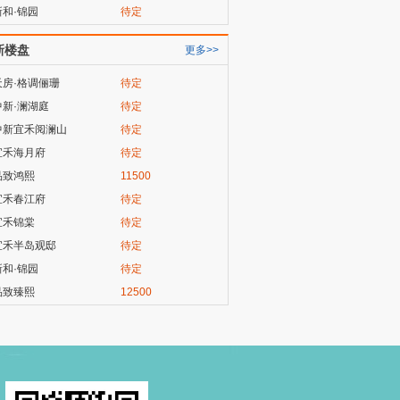
新和·锦园
待定
新楼盘
更多>>
天房·格调俪珊
待定
中新·澜湖庭
待定
中新宜禾阅澜山
待定
宜禾海月府
待定
品致鸿熙
11500
宜禾春江府
待定
宜禾锦棠
待定
宜禾半岛观邸
待定
新和·锦园
待定
品致臻熙
12500