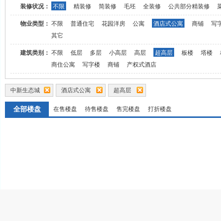
装修状况：
不限
精装修
简装修
毛坯
全装修
公共部分精装修
物业类型：
不限
普通住宅
花园洋房
公寓
酒店式公寓
商铺
写
其它
建筑类别：
不限
低层
多层
小高层
高层
超高层
板楼
塔楼
商住公寓
写字楼
商铺
产权式酒店
中新生态城
酒店式公寓
超高层
全部楼盘
在售楼盘
待售楼盘
售完楼盘
打折楼盘