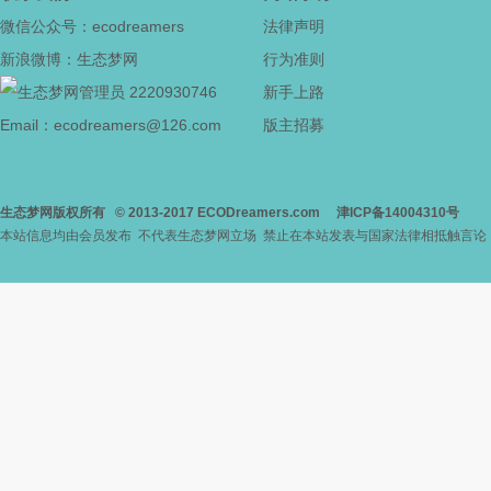
微信公众号：ecodreamers
法律声明
新浪微博：生态梦网
行为准则
2220930746
新手上路
Email：ecodreamers@126.com
版主招募
生态梦网版权所有
© 2013-2017
ECODreamers.com
津ICP备14004310号
本站信息均由会员发布 不代表生态梦网立场 禁止在本站发表与国家法律相抵触言论