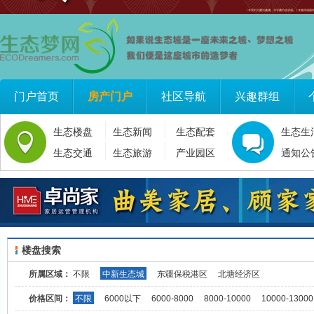
门户首页
房产门户
社区导航
兴趣群组
生态楼盘
生态新闻
生态配套
生态生
生态交通
生态旅游
产业园区
通知公
楼盘搜索
所属区域：
不限
中新生态城
东疆保税港区
北塘经济区
价格区间：
不限
6000以下
6000-8000
8000-10000
10000-13000