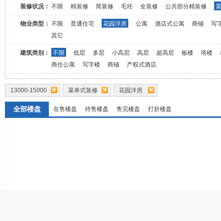
装修状况：
不限
精装修
简装修
毛坯
全装修
公共部分精装修
物业类型：
不限
普通住宅
花园洋房
公寓
酒店式公寓
商铺
写
其它
建筑类别：
不限
低层
多层
小高层
高层
超高层
板楼
塔楼
商住公寓
写字楼
商铺
产权式酒店
13000-15000
菜单式装修
花园洋房
全部楼盘
在售楼盘
待售楼盘
售完楼盘
打折楼盘