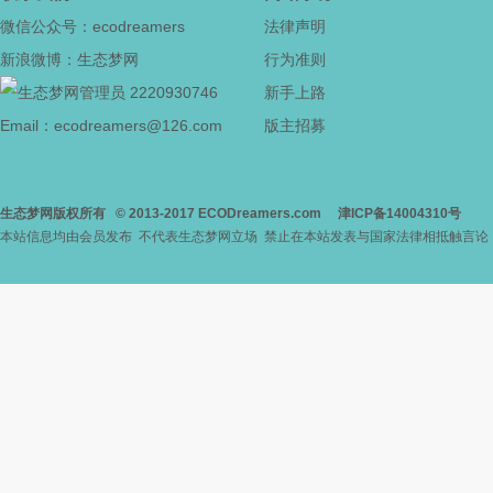
微信公众号：ecodreamers
法律声明
新浪微博：生态梦网
行为准则
2220930746
新手上路
Email：ecodreamers@126.com
版主招募
生态梦网版权所有
© 2013-2017
ECODreamers.com
津ICP备14004310号
本站信息均由会员发布 不代表生态梦网立场 禁止在本站发表与国家法律相抵触言论