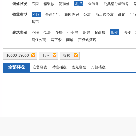
装修状况：
不限
精装修
简装修
毛坯
全装修
公共部分精装修
物业类型：
不限
普通住宅
花园洋房
公寓
酒店式公寓
商铺
写
其它
建筑类别：
不限
低层
多层
小高层
高层
超高层
板楼
塔楼
商住公寓
写字楼
商铺
产权式酒店
10000-13000
毛坯
板楼
全部楼盘
在售楼盘
待售楼盘
售完楼盘
打折楼盘