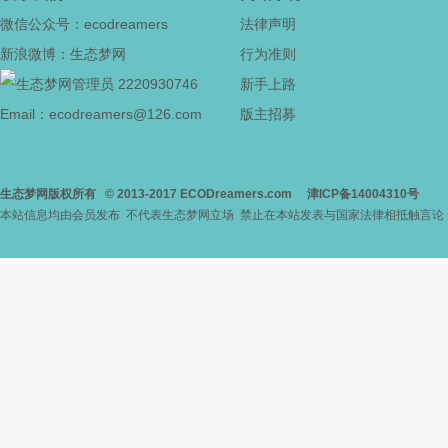
微信公众号：ecodreamers
法律声明
新浪微博：生态梦网
行为准则
2220930746
新手上路
Email：ecodreamers@126.com
版主招募
生态梦网版权所有
© 2013-2017
ECODreamers.com
津ICP备14004310号
本站信息均由会员发布 不代表生态梦网立场 禁止在本站发表与国家法律相抵触言论