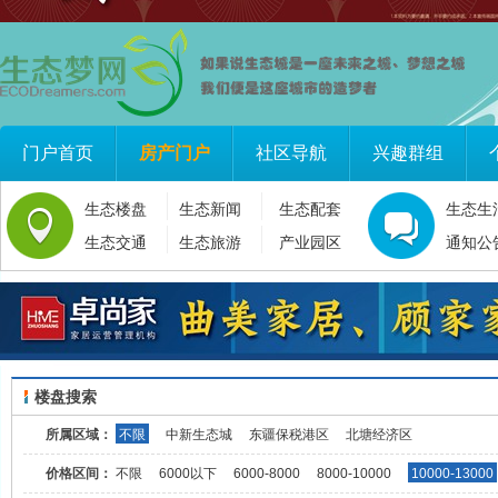
门户首页
房产门户
社区导航
兴趣群组
生态楼盘
生态新闻
生态配套
生态生
生态交通
生态旅游
产业园区
通知公
楼盘搜索
所属区域：
不限
中新生态城
东疆保税港区
北塘经济区
价格区间：
不限
6000以下
6000-8000
8000-10000
10000-13000