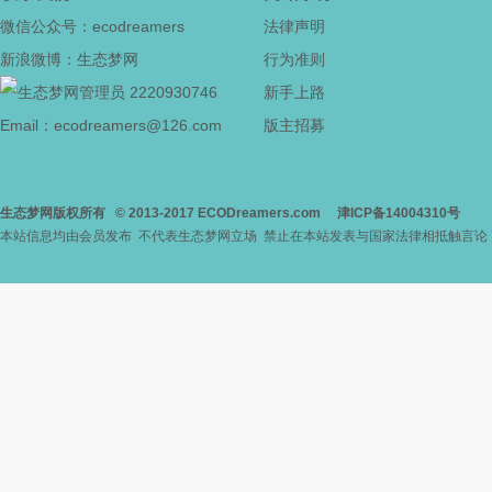
微信公众号：ecodreamers
法律声明
新浪微博：生态梦网
行为准则
2220930746
新手上路
Email：ecodreamers@126.com
版主招募
生态梦网版权所有
© 2013-2017
ECODreamers.com
津ICP备14004310号
本站信息均由会员发布 不代表生态梦网立场 禁止在本站发表与国家法律相抵触言论