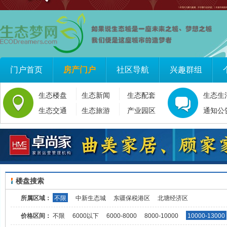
门户首页
房产门户
社区导航
兴趣群组
生态楼盘
生态新闻
生态配套
生态生
生态交通
生态旅游
产业园区
通知公
楼盘搜索
所属区域：
不限
中新生态城
东疆保税港区
北塘经济区
价格区间：
不限
6000以下
6000-8000
8000-10000
10000-13000