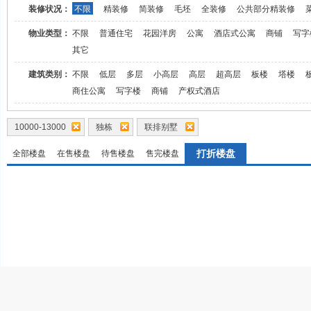
装修状况：
不限
精装修
简装修
毛坯
全装修
公共部分精装修
物业类型：
不限
普通住宅
花园洋房
公寓
酒店式公寓
商铺
写字
其它
建筑类别：
不限
低层
多层
小高层
高层
超高层
板楼
塔楼
商住公寓
写字楼
商铺
产权式酒店
10000-13000
独栋
联排别墅
打折楼盘
全部楼盘
在售楼盘
待售楼盘
售完楼盘