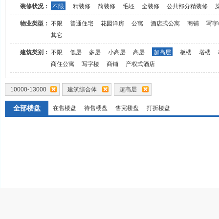
装修状况：
不限
精装修
简装修
毛坯
全装修
公共部分精装修
物业类型：
不限
普通住宅
花园洋房
公寓
酒店式公寓
商铺
写字
其它
建筑类别：
不限
低层
多层
小高层
高层
超高层
板楼
塔楼
商住公寓
写字楼
商铺
产权式酒店
10000-13000
建筑综合体
超高层
全部楼盘
在售楼盘
待售楼盘
售完楼盘
打折楼盘