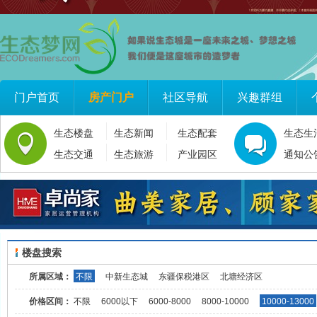
门户首页
房产门户
社区导航
兴趣群组
生态楼盘
生态新闻
生态配套
生态生
生态交通
生态旅游
产业园区
通知公
楼盘搜索
所属区域：
不限
中新生态城
东疆保税港区
北塘经济区
价格区间：
不限
6000以下
6000-8000
8000-10000
10000-13000