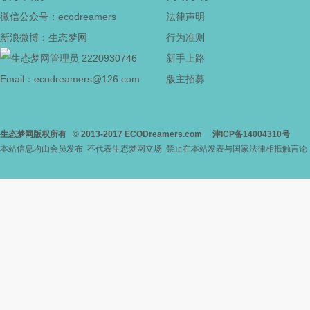
微信公众号：ecodreamers
法律声明
新浪微博：生态梦网
行为准则
2220930746
新手上路
Email：ecodreamers@126.com
版主招募
生态梦网版权所有
© 2013-2017
ECODreamers.com
津ICP备14004310号
本站信息均由会员发布 不代表生态梦网立场 禁止在本站发表与国家法律相抵触言论