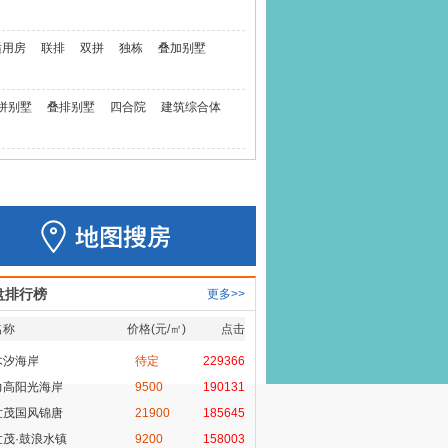
适用房
联排
双拼
独栋
叠加别墅
拼别墅
叠排别墅
四合院
建筑综合体
盘排行榜
更多>>
名称
价格(元/㎡)
点击
木汐海岸
待定
229366
力高阳光海岸
9500
190131
世茂国风锦唐
21900
185645
世茂·鼓浪水镇
9200
158003