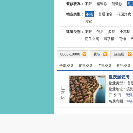
装修状况：
不限
精装修
简装修
毛
物业类型：
不限
普通住宅
花园洋房
其它
建筑类别：
不限
低层
多层
小高层
商住公寓
写字楼
商铺
8000-10000
毛坯
超高层
全部楼盘
在售楼盘
待售楼盘
售完楼盘
世茂起云湾
物业类型：
普通
物业地址：滨
对
开 发 商：
天津
比
所属商圈：
中