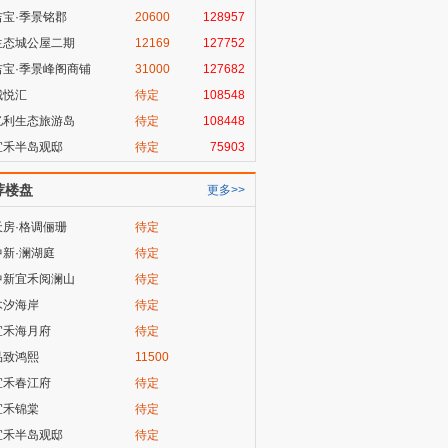
吉宝·季景铭郡
20600
128957
生态城公屋二期
12169
127752
吉宝·季景峰阁商铺
31000
127682
城悦汇
待定
108548
亿利生态旅游岛
待定
108448
宜禾半岛观邸
待定
75903
荐楼盘
更多>>
天房·格调俪珊
待定
中新·澜湖庭
待定
中新宜禾阅澜山
待定
木汐海岸
待定
宜禾海月府
待定
品致鸿熙
11500
宜禾春江府
待定
宜禾锦棠
待定
宜禾半岛观邸
待定