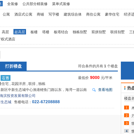
坯
全装修
公共部分精装修
菜单式装修
公寓
酒店式公寓
商铺
写字楼
建筑综合体
商住公寓
豪华住宅
经济
高层
超高层
板楼
塔楼
板塔结合
独栋别墅
双拼别墅
联排别墅
三
产权式酒店
打折楼盘
符合条件的共有
1
个楼盘
9000
最低价
元/平米
住宅 , 花园洋房 , 联排 , 独栋
热
海新区中新生态城中心渔港鲤鱼门路以东，海湾一道以南
查看地图
海滨投资发展有限公司
楼盘
022-67208888
新生态城
售楼电话：