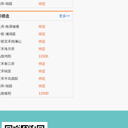
新和·锦园
待定
新楼盘
更多>>
天房·格调俪珊
待定
中新·澜湖庭
待定
中新宜禾阅澜山
待定
宜禾海月府
待定
品致鸿熙
11500
宜禾春江府
待定
宜禾锦棠
待定
宜禾半岛观邸
待定
新和·锦园
待定
品致臻熙
12500