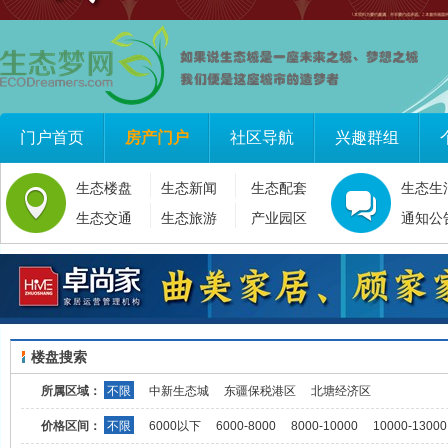
门户首页
房产门户
社区导航
兴趣群组
生态楼盘
生态新闻
生态配套
生态生
生态交通
生态旅游
产业园区
通知公
楼盘搜索
所属区域：
不限
中新生态城
东疆保税港区
北塘经济区
价格区间：
不限
6000以下
6000-8000
8000-10000
10000-13000