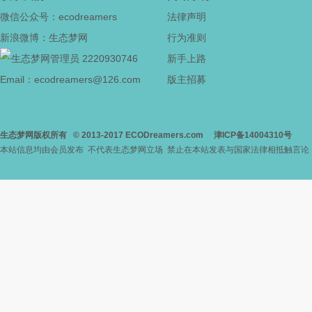
微信公众号：ecodreamers
法律声明
新浪微博：生态梦网
行为准则
2220930746
新手上路
Email：ecodreamers@126.com
版主招募
生态梦网版权所有
© 2013-2017
ECODreamers.com
津ICP备14004310号
本站信息均由会员发布 不代表生态梦网立场 禁止在本站发表与国家法律相抵触言论