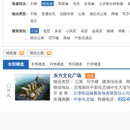
装修状况：
不限
精装修
简装修
毛坯
全装修
公共部分精装修
物业类型：
不限
普通住宅
花园洋房
公寓
酒店式公寓
商铺
写字
其它
建筑类别：
不限
低层
多层
小高层
高层
超高层
板楼
塔楼
商住公寓
写字楼
商铺
产权式酒店
精装修
商住公寓
全部楼盘
在售楼盘
待售楼盘
售完楼盘
打折楼盘
东方文化广场
物业类型：
公寓 , 写字楼 , 建筑综合体 ,
物业地址：滨海新区中新生态城中生大道
对
开 发 商：
天津明远丽雅置地有限责任公司
比
022-
所属商圈：
中新生态城
售楼电话：