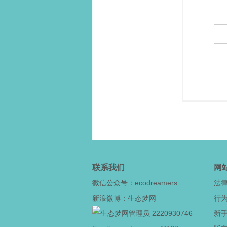
联系我们
网
微信公众号：ecodreamers
法
新浪微博：生态梦网
行
2220930746
新