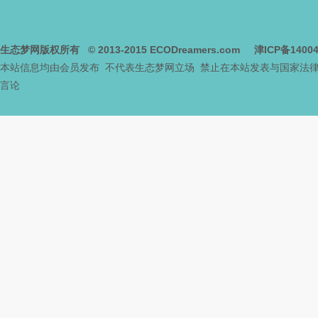
网
生态梦网版权所有
© 2013-2015
ECODreamers.com
津ICP备1400
本站信息均由会员发布 不代表生态梦网立场 禁止在本站发表与国家法
言论
--