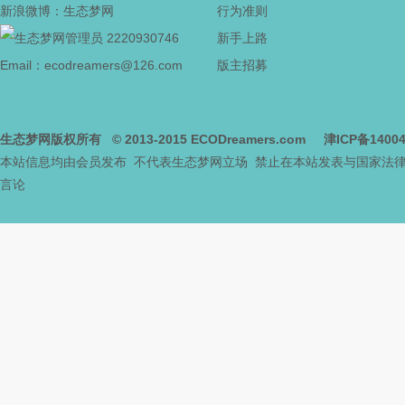
新浪微博：生态梦网
行为准则
2220930746
新手上路
网
Email：ecodreamers@126.com
版主招募
生态梦网版权所有
© 2013-2015
ECODreamers.com
津ICP备1400
本站信息均由会员发布 不代表生态梦网立场 禁止在本站发表与国家法
言论
--