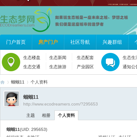
门户首页
房产门户
社区导航
兴趣群组
生态楼盘
生态新闻
生态配套
生态生
生态交通
生态旅游
产业园区
通知公
蝈蝈11
个人资料
蝈蝈11
http://www.ecodreamers.com/?295653
生
›
›
主题
相册
个人资料
蝈蝈11
(UID: 295653)