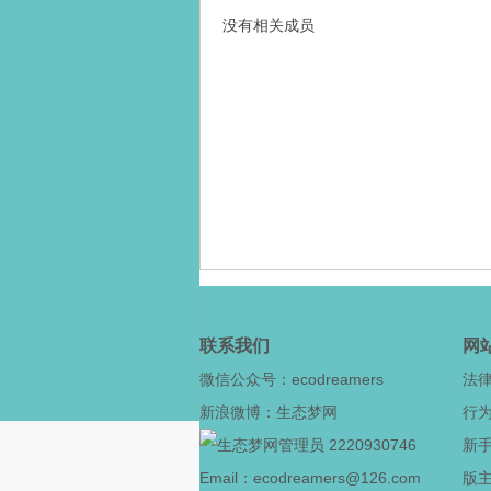
没有相关成员
态
梦
联系我们
网
微信公众号：ecodreamers
法
新浪微博：生态梦网
行
2220930746
新
Email：ecodreamers@126.com
版