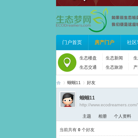
门户首页
房产门户
社区
生态楼盘
生态新闻
生
生态交通
生态旅游
产
蝈蝈11
好友
蝈蝈11
http://www.ecodreamers.com
生
›
›
主题
相册
个人资料
当前共有
0
个好友