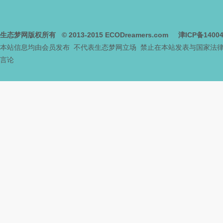
网
生态梦网版权所有
© 2013-2015
ECODreamers.com
津ICP备1400
本站信息均由会员发布 不代表生态梦网立场 禁止在本站发表与国家法
言论
--