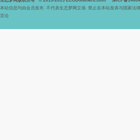
生态梦网版权所有
© 2013-2015
ECODreamers.com
津ICP备1400
本站信息均由会员发布 不代表生态梦网立场 禁止在本站发表与国家法
言论