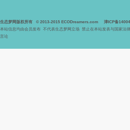
网
生态梦网版权所有
© 2013-2015
ECODreamers.com
津ICP备1400
本站信息均由会员发布 不代表生态梦网立场 禁止在本站发表与国家法
言论
--