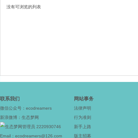
没有可浏览的列表
态
梦
联系我们
网站事务
微信公众号：ecodreamers
法律声明
新浪微博：生态梦网
行为准则
2220930746
新手上路
Email：ecodreamers@126.com
版主招募