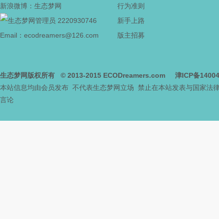
新浪微博：生态梦网
行为准则
2220930746
新手上路
网
Email：ecodreamers@126.com
版主招募
生态梦网版权所有
© 2013-2015
ECODreamers.com
津ICP备1400
本站信息均由会员发布 不代表生态梦网立场 禁止在本站发表与国家法
言论
--