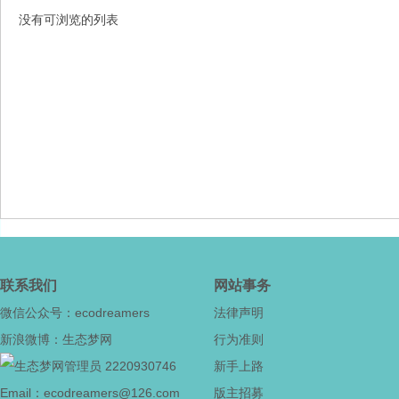
没有可浏览的列表
态
梦
联系我们
网站事务
微信公众号：ecodreamers
法律声明
新浪微博：生态梦网
行为准则
2220930746
新手上路
Email：ecodreamers@126.com
版主招募