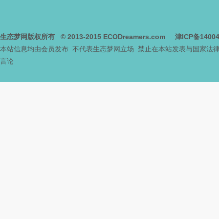
网
生态梦网版权所有
© 2013-2015
ECODreamers.com
津ICP备1400
本站信息均由会员发布 不代表生态梦网立场 禁止在本站发表与国家法
言论
--