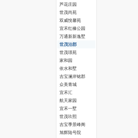
芦花庄园
世茂尚苑
双威悅馨苑
宜禾红橡公园
万通新新逸墅
世茂泊郡
津
世茂璟苑
家和园
依水和墅
吉宝澜岸铭郡
众美青城
宜禾汇
航天家园
宜禾一墅
生
世茂玖熙
吉宝季景峰阁
旭辉陆号院