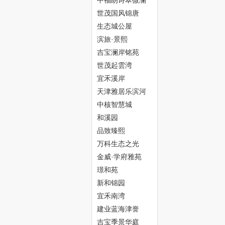
中福朗诗翠微澜
阁
世茂国风锦唐
生态城公屋
网
滨旅·景熙
吉宝澜岸铭苑
世茂起雲湾
宜禾溪岸
天津雅居乐滨河
雅郡
中核智慧城
和溪园
--
品致臻熙
万科生态之光
金威·学府雅苑
璟和苑
新和锦园
宜禾南湾
建业蓝海津誉
吉宝季景华庭