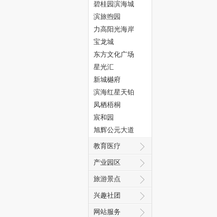
碧桂园滨海城
滨旅煦园
力高阳光海岸
宝龙城
东方文化广场
态
星光汇
新城樾府
滨海红星天铂
凤栖梧桐
宸和园
旭辉公元大道
教育医疗
城
产业园区
旅游景点
兴趣社团
网站服务