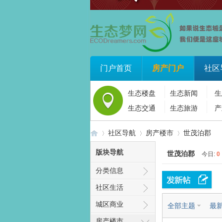
门户首页
房产门户
社区
生态楼盘
生态新闻
生
生态交通
生态旅游
产
社区导航
房产楼市
世茂泊郡
版块导航
世茂泊郡
今日:
0
分类信息
生
»
›
›
社区生活
城区商业
全部主题
最
房产楼市