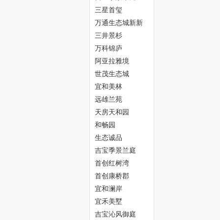
中
三星首玺
万通生态城新新
家园
三井景杉
万科锦庐
阿亚拉雅境
世茂生态城
宜和美林
远雄兰苑
新
天房天和园
和畅园
生态诚品
吉宝季景兰庭
首创红树湾
首创康桥郡
宜和澜岸
天
宜禾美墅
吉宝沁风御庭