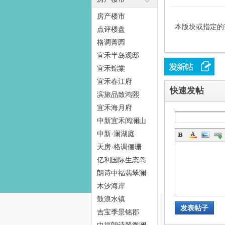
房产楼市
本版块或指定的
点评楼盘
格调菁园
态
宜禾半岛观邸
宜禾锦棠
宜禾春江府
快速发帖
滨旅品致鸿熙
宜禾海月府
中新宜禾阅澜山
中新·澜湖庭
天房·格调俪珊
梦
亿利国际生态岛
朗诗中福翡翠澜
湾
木汐海岸
鼓浪水镇
发表帖子
吉宝季景铭郡