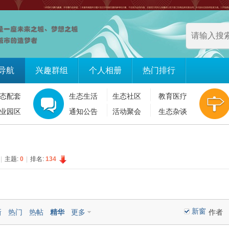
导航
兴趣群组
个人相册
热门排行
态配套
生态生活
生态社区
教育医疗
业园区
通知公告
活动聚会
生态杂谈
|
主题:
0
|
排名:
134
新窗
新
热门
热帖
精华
更多
作者